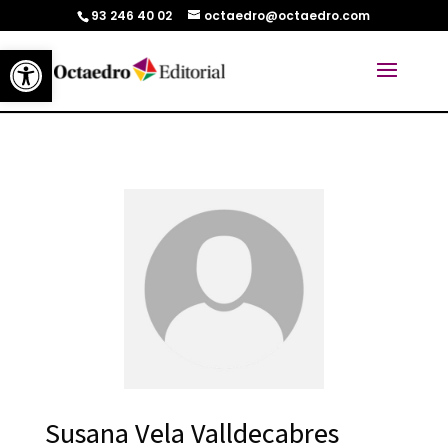
93 246 40 02
octaedro@octaedro.com
Abrir barra de herramientas
Susana Vela Valldecabres