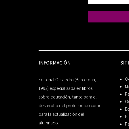
INFORMACIÓN
SIT
Oc
Editorial Octaedro (Barcelona,
Mú
1992) especializada en libros
P
sobre educación, tanto para el
O
desarrollo del profesorado como
Ed
para la actualización del
Pr
alumnado.
Ps