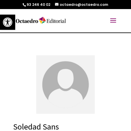
93 246 40 02
octaedro@octaedro.com
Abrir barra de herramientas
Soledad Sans