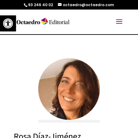
93 246 40 02
octaedro@octaedro.com
Abrir barra de herramientas
Rosa Díaz-Jiménez