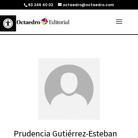
93 246 40 02
octaedro@octaedro.com
Abrir barra de herramientas
Prudencia Gutiérrez-Esteban