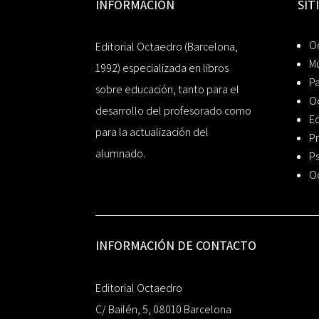
INFORMACIÓN
SIT
Oc
Editorial Octaedro (Barcelona,
Mú
1992) especializada en libros
P
sobre educación, tanto para el
O
desarrollo del profesorado como
Ed
para la actualización del
Pr
alumnado.
Ps
O
INFORMACIÓN DE CONTACTO
Editorial Octaedro
C/ Bailén, 5, 08010 Barcelona