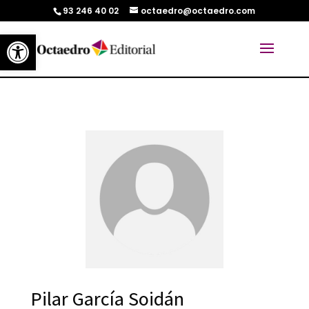
93 246 40 02
octaedro@octaedro.com
Abrir barra de herramientas
Pilar García Soidán