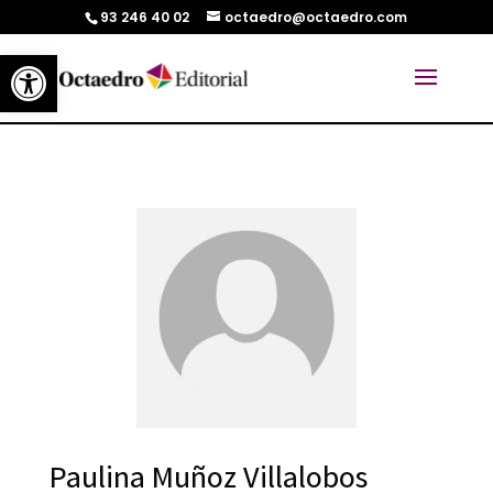
93 246 40 02
octaedro@octaedro.com
Abrir barra de herramientas
Paulina Muñoz Villalobos