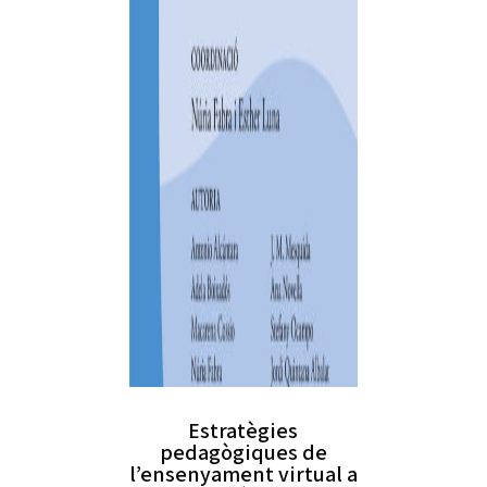
Estratègies
pedagògiques de
l’ensenyament virtual a