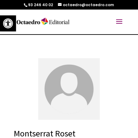
93 246 40 02
octaedro@octaedro.com
Abrir barra de herramientas
Montserrat Roset