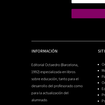
INFORMACIÓN
SIT
Oc
Editorial Octaedro (Barcelona,
Mú
1992) especializada en libros
P
sobre educación, tanto para el
O
desarrollo del profesorado como
Ed
para la actualización del
Pr
alumnado.
Ps