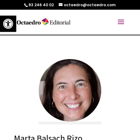
93 246 40 02
octaedro@octaedro.com
Abrir barra de herramientas
Marta Balsach Rizo