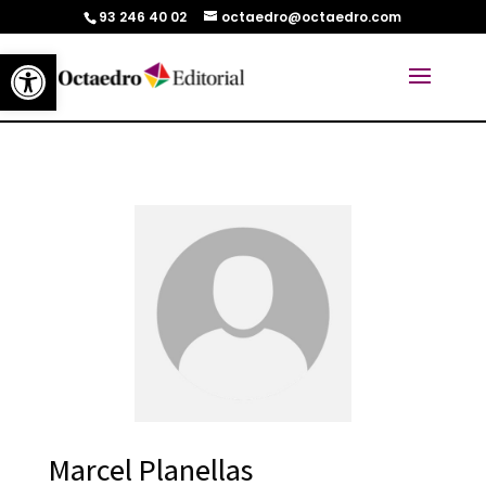
93 246 40 02
octaedro@octaedro.com
Abrir barra de herramientas
Marcel Planellas