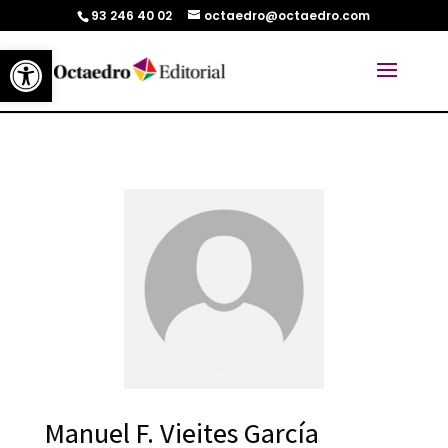
93 246 40 02
octaedro@octaedro.com
Abrir barra de herramientas
Manuel F. Vieites García