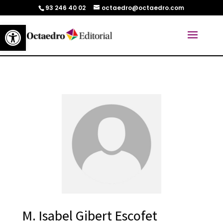
93 246 40 02
octaedro@octaedro.com
Abrir barra de herramientas
M. Isabel Gibert Escofet