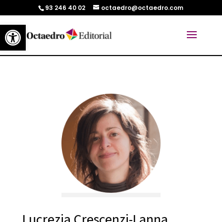
93 246 40 02
octaedro@octaedro.com
Abrir barra de herramientas
Lucrezia Crescenzi-Lanna