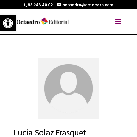
93 246 40 02
octaedro@octaedro.com
Abrir barra de herramientas
Lucía Solaz Frasquet