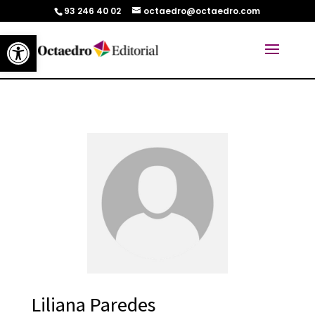
93 246 40 02
octaedro@octaedro.com
Abrir barra de herramientas
Liliana Paredes