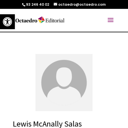
93 246 40 02
octaedro@octaedro.com
Abrir barra de herramientas
Lewis McAnally Salas