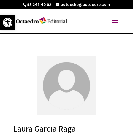
93 246 40 02
octaedro@octaedro.com
Abrir barra de herramientas
Laura Garcia Raga