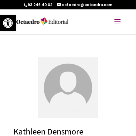
93 246 40 02
octaedro@octaedro.com
Abrir barra de herramientas
Kathleen Densmore