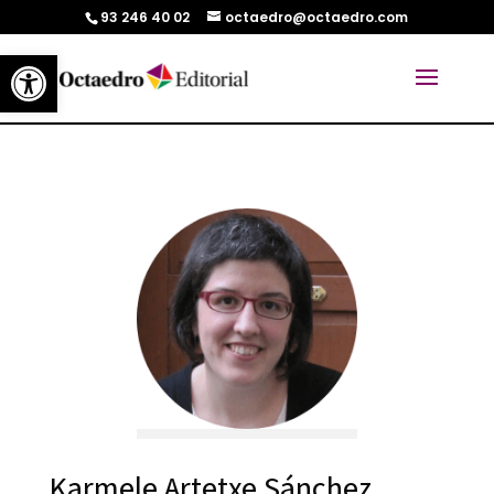
93 246 40 02
octaedro@octaedro.com
Abrir barra de herramientas
Karmele Artetxe Sánchez