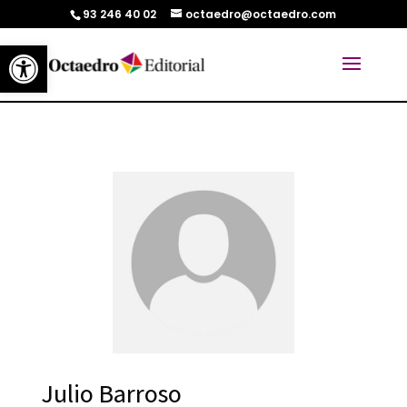
93 246 40 02
octaedro@octaedro.com
Abrir barra de herramientas
Julio Barroso