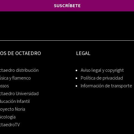
SUSCRÍBETE
IOS DE OCTAEDRO
LEGAL
taedro distribución
Aviso legal y copyright
sica y flamenco
Política de privacidad
assos
Información de transporte
ctaedro Universidad
ucación Infantil
oyecto Noria
icología
ctaedroTV