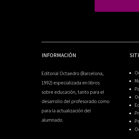
INFORMACIÓN
SIT
Oc
Editorial Octaedro (Barcelona,
Mú
1992) especializada en libros
P
sobre educación, tanto para el
O
desarrollo del profesorado como
Ed
para la actualización del
Pr
alumnado.
Ps
O