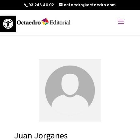
93 246 40 02
octaedro@octaedro.com
Abrir barra de herramientas
Juan Jorganes