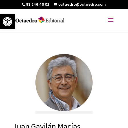
93 246 40 02
octaedro@octaedro.com
Abrir barra de herramientas
Juan Gavilán Macías