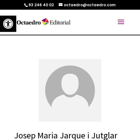
93 246 40 02
octaedro@octaedro.com
Abrir barra de herramientas
Josep Maria Jarque i Jutglar