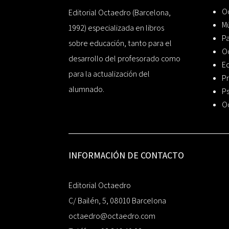
Oc
Editorial Octaedro (Barcelona,
Mú
1992) especializada en libros
P
sobre educación, tanto para el
O
desarrollo del profesorado como
Ed
para la actualización del
Pr
alumnado.
Ps
O
INFORMACIÓN DE CONTACTO
Editorial Octaedro
C/ Bailén, 5, 08010 Barcelona
octaedro@octaedro.com