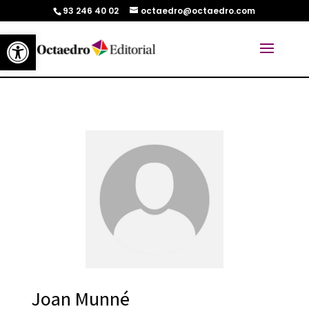
93 246 40 02
octaedro@octaedro.com
Abrir barra de herramientas
Joan Munné