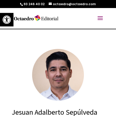
93 246 40 02
octaedro@octaedro.com
Abrir barra de herramientas
Jesuan Adalberto Sepúlveda