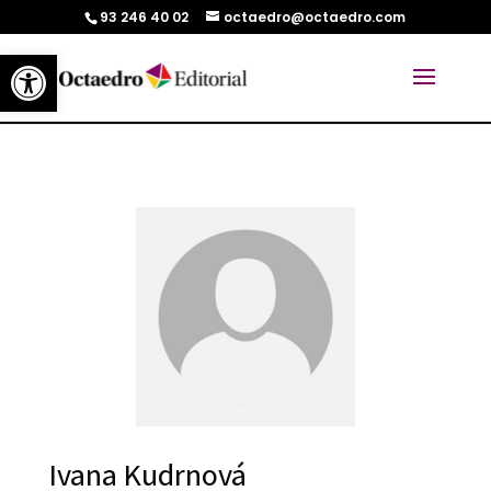
93 246 40 02
octaedro@octaedro.com
Abrir barra de herramientas
Ivana Kudrnová