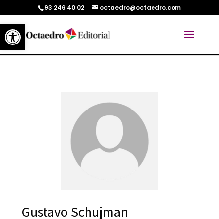
93 246 40 02
octaedro@octaedro.com
Abrir barra de herramientas
Gustavo Schujman