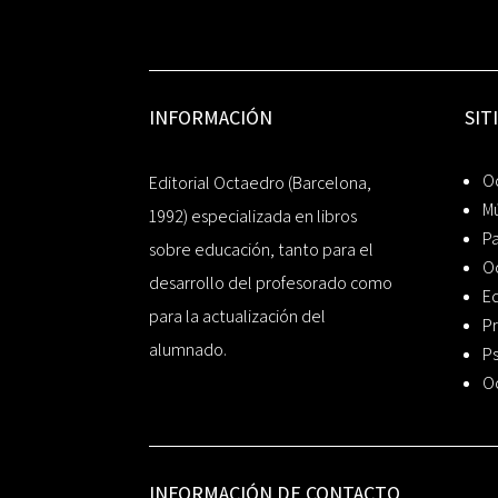
INFORMACIÓN
SIT
Oc
Editorial Octaedro (Barcelona,
Mú
1992) especializada en libros
P
sobre educación, tanto para el
O
desarrollo del profesorado como
Ed
para la actualización del
Pr
alumnado.
Ps
O
INFORMACIÓN DE CONTACTO