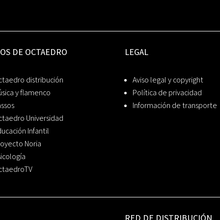
IOS DE OCTAEDRO
LEGAL
taedro distribución
Aviso legal y copyright
sica y flamenco
Política de privacidad
assos
Información de transporte
ctaedro Universidad
ucación Infantil
oyecto Noria
icología
ctaedroTV
RED DE DISTRIBUCIÓN