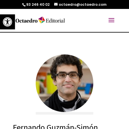
93 246 40 02
octaedro@octaedro.com
Abrir barra de herramientas
Fernando Guzmán-Simón