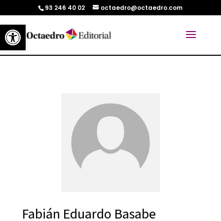
93 246 40 02
octaedro@octaedro.com
Abrir barra de herramientas
Fabián Eduardo Basabe