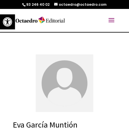
93 246 40 02
octaedro@octaedro.com
Abrir barra de herramientas
Eva García Muntión