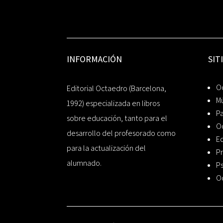
INFORMACIÓN
SIT
Oc
Editorial Octaedro (Barcelona,
Mú
1992) especializada en libros
P
sobre educación, tanto para el
O
desarrollo del profesorado como
Ed
para la actualización del
Pr
alumnado.
Ps
O