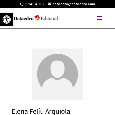
93 246 40 02
octaedro@octaedro.com
Abrir barra de herramientas
Elena Felíu Arquiola