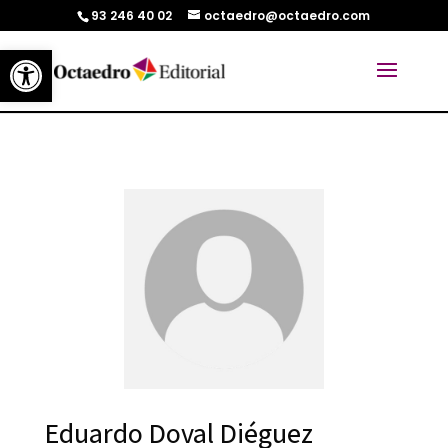
93 246 40 02
octaedro@octaedro.com
Abrir barra de herramientas
Eduardo Doval Diéguez