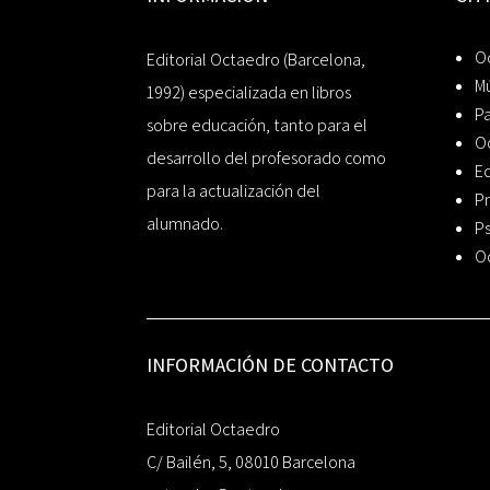
Oc
Editorial Octaedro (Barcelona,
Mú
1992) especializada en libros
P
sobre educación, tanto para el
O
desarrollo del profesorado como
Ed
para la actualización del
Pr
alumnado.
Ps
O
INFORMACIÓN DE CONTACTO
Editorial Octaedro
C/ Bailén, 5, 08010 Barcelona