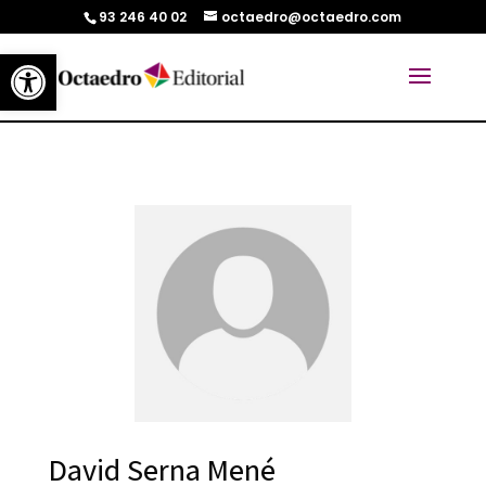
93 246 40 02
octaedro@octaedro.com
Abrir barra de herramientas
David Serna Mené