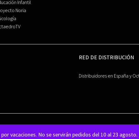
ucación Infantil
oyecto Noria
icología
ctaedroTV
RED DE DISTRIBUCIÓN
Distribuidores en España y Oc
por vacaciones. No se servirán pedidos del 10 al 23 agosto.