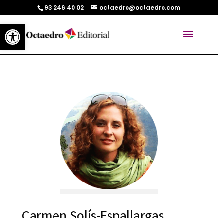
93 246 40 02
octaedro@octaedro.com
Abrir barra de herramientas
Carmen Solís-Espallargas