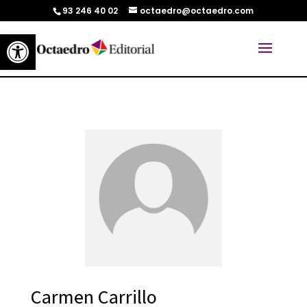
93 246 40 02
octaedro@octaedro.com
Abrir barra de herramientas
Carmen Carrillo