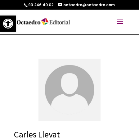
93 246 40 02
octaedro@octaedro.com
Abrir barra de herramientas
Carles Llevat