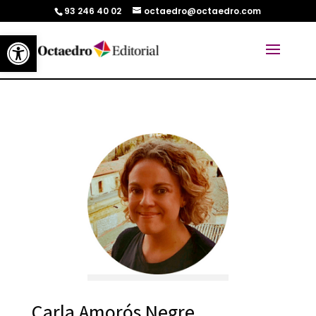
93 246 40 02
octaedro@octaedro.com
Abrir barra de herramientas
Carla Amorós Negre