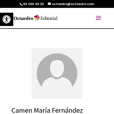
93 246 40 02
octaedro@octaedro.com
Abrir barra de herramientas
Camen María Fernández