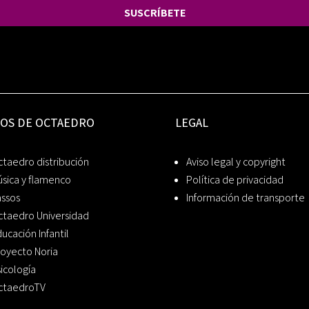
SUSCRÍBETE
IOS DE OCTAEDRO
LEGAL
taedro distribución
Aviso legal y copyright
sica y flamenco
Política de privacidad
assos
Información de transporte
ctaedro Universidad
ucación Infantil
oyecto Noria
icología
ctaedroTV