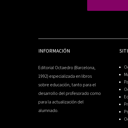
INFORMACIÓN
SIT
Oc
Editorial Octaedro (Barcelona,
Mú
1992) especializada en libros
P
sobre educación, tanto para el
O
desarrollo del profesorado como
Ed
para la actualización del
Pr
alumnado.
Ps
O