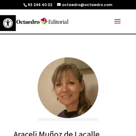
93 246 40 02
octaedro@octaedro.com
Abrir barra de herramientas
Araceli Muñoz de Lacalle