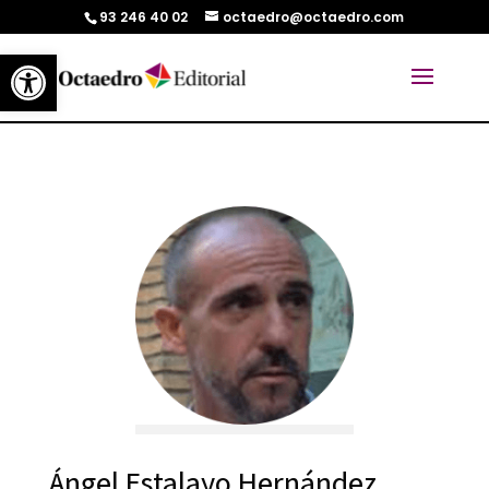
93 246 40 02
octaedro@octaedro.com
Abrir barra de herramientas
Ángel Estalayo Hernández